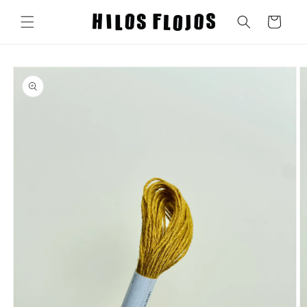
Ir
directamente
Carrito
al contenido
Ir
directamente
a la
información
del producto