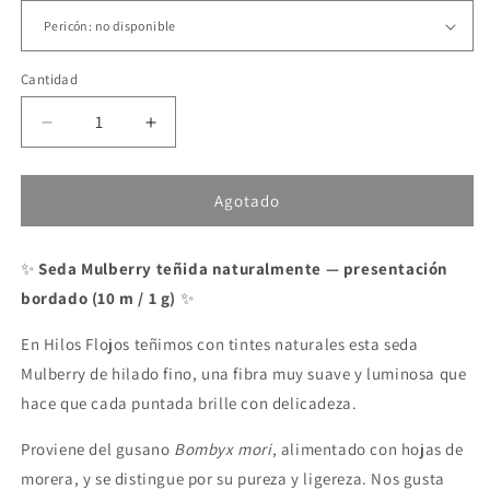
Cantidad
Reducir
Aumentar
cantidad
cantidad
para
para
Hilo
Hilo
Agotado
de
de
Seda
Seda
✨
Seda Mulberry teñida naturalmente — presentación
Mulberry
Mulberry
teñida
teñida
bordado (10 m / 1 g)
✨
naturalmente
naturalmente
En Hilos Flojos teñimos con tintes naturales esta seda
Mulberry de hilado fino, una fibra muy suave y luminosa que
hace que cada puntada brille con delicadeza.
Proviene del gusano
Bombyx mori
, alimentado con hojas de
morera, y se distingue por su pureza y ligereza. Nos gusta